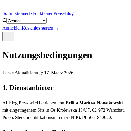
aiblog
press
So funktioniert's
Funktionen
Preise
Blog
Anmelden
Kostenlos starten →
Nutzungsbedingungen
Letzte Aktualisierung: 17. Maerz 2026
1. Dienstanbieter
AI Blog Press wird betrieben von
Bellita Mariusz Nowakowski
,
mit eingetragenem Sitz in Os Krolewska 18/U7, 02-972 Warschau,
Polen. Steueridentifikationsnummer (NIP): PL5661842922.