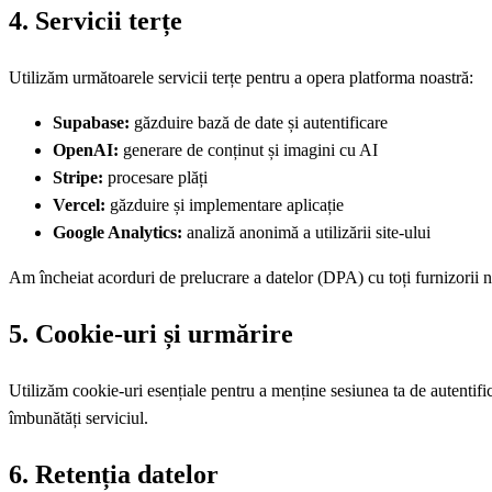
4. Servicii terțe
Utilizăm următoarele servicii terțe pentru a opera platforma noastră:
Supabase:
găzduire bază de date și autentificare
OpenAI:
generare de conținut și imagini cu AI
Stripe:
procesare plăți
Vercel:
găzduire și implementare aplicație
Google Analytics:
analiză anonimă a utilizării site-ului
Am încheiat acorduri de prelucrare a datelor (DPA) cu toți furnizorii n
5. Cookie-uri și urmărire
Utilizăm cookie-uri esențiale pentru a menține sesiunea ta de autentifica
îmbunătăți serviciul.
6. Retenția datelor