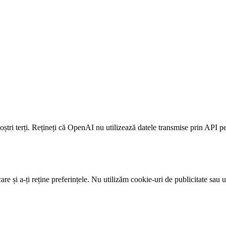
oștri terți. Rețineți că OpenAI nu utilizează datele transmise prin API p
re și a-ți reține preferințele. Nu utilizăm cookie-uri de publicitate sau u