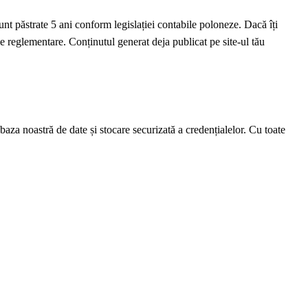
sunt păstrate 5 ani conform legislației contabile poloneze. Dacă îți
de reglementare. Conținutul generat deja publicat pe site-ul tău
 baza noastră de date și stocare securizată a credențialelor. Cu toate