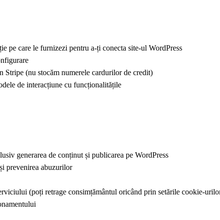
ție pe care le furnizezi pentru a-ți conecta site-ul WordPress
onfigurare
in Stripe (nu stocăm numerele cardurilor de credit)
dele de interacțiune cu funcționalitățile
clusiv generarea de conținut și publicarea pe WordPress
 și prevenirea abuzurilor
erviciului (poți retrage consimțământul oricând prin setările cookie-urilo
bonamentului