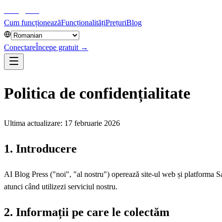
aiblog
press
Cum funcționează
Funcționalități
Prețuri
Blog
Conectare
Începe gratuit →
Politica de confidențialitate
Ultima actualizare: 17 februarie 2026
1. Introducere
AI Blog Press ("noi", "al nostru") operează site-ul web și platforma S
atunci când utilizezi serviciul nostru.
2. Informații pe care le colectăm