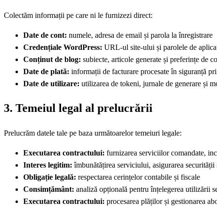
Colectăm informații pe care ni le furnizezi direct:
Date de cont:
numele, adresa de email și parola la înregistrare
Credențiale WordPress:
URL-ul site-ului și parolele de aplica
Conținut de blog:
subiecte, articole generate și preferințe de c
Date de plată:
informații de facturare procesate în siguranță pr
Date de utilizare:
utilizarea de tokeni, jurnale de generare și mo
3. Temeiul legal al prelucrării
Prelucrăm datele tale pe baza următoarelor temeiuri legale:
Executarea contractului:
furnizarea serviciilor comandate, in
Interes legitim:
îmbunătățirea serviciului, asigurarea securității
Obligație legală:
respectarea cerințelor contabile și fiscale
Consimțământ:
analiză opțională pentru înțelegerea utilizării s
Executarea contractului:
procesarea plăților și gestionarea a