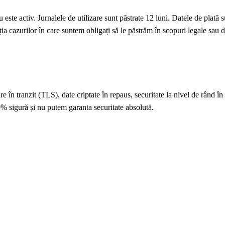
u este activ. Jurnalele de utilizare sunt păstrate 12 luni. Datele de plată 
ția cazurilor în care suntem obligați să le păstrăm în scopuri legale sau 
 în tranzit (TLS), date criptate în repaus, securitate la nivel de rând în
0% sigură și nu putem garanta securitate absolută.