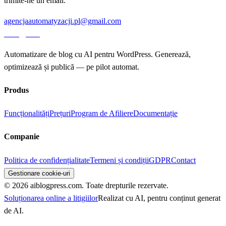
trimite-ne un email.
agencjaautomatyzacji.pl@gmail.com
aiblog
press
Automatizare de blog cu AI pentru WordPress. Generează,
optimizează și publică — pe pilot automat.
Produs
Funcționalități
Prețuri
Program de Afiliere
Documentație
Companie
Politica de confidențialitate
Termeni și condiții
GDPR
Contact
Gestionare cookie-uri
© 2026 aiblogpress.com. Toate drepturile rezervate.
Soluționarea online a litigiilor
Realizat cu AI, pentru conținut generat
de AI.