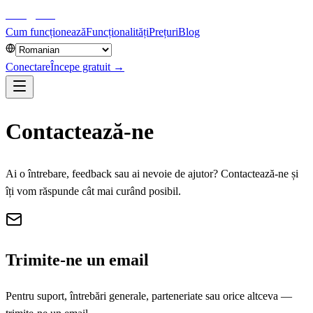
aiblog
press
Cum funcționează
Funcționalități
Prețuri
Blog
Conectare
Începe gratuit →
Contactează-ne
Ai o întrebare, feedback sau ai nevoie de ajutor? Contactează-ne și
îți vom răspunde cât mai curând posibil.
Trimite-ne un email
Pentru suport, întrebări generale, parteneriate sau orice altceva —