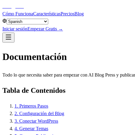
aiblog
press
Cómo Funciona
Características
Precios
Blog
Iniciar sesión
Empezar Gratis →
Documentación
Todo lo que necesita saber para empezar con AI Blog Press y publica
Tabla de Contenidos
1
.
Primeros Pasos
2
.
Configuración del Blog
3
.
Conectar WordPress
4
.
Generar Temas