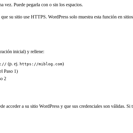
a vez. Puede pegarla con o sin los espacios.
e que su sitio use HTTPS. WordPress solo muestra esta función en siti
ación inicial) y rellene:
(p. ej.
)
://
https://miblog.com
l Paso 1)
so 2
ede acceder a su sitio WordPress y que sus credenciales son válidas. Si