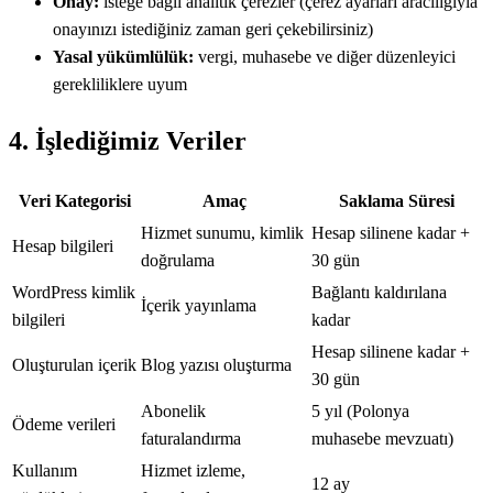
Onay:
isteğe bağlı analitik çerezler (çerez ayarları aracılığıyla
onayınızı istediğiniz zaman geri çekebilirsiniz)
Yasal yükümlülük:
vergi, muhasebe ve diğer düzenleyici
gerekliliklere uyum
4. İşlediğimiz Veriler
Veri Kategorisi
Amaç
Saklama Süresi
Hizmet sunumu, kimlik
Hesap silinene kadar +
Hesap bilgileri
doğrulama
30 gün
WordPress kimlik
Bağlantı kaldırılana
İçerik yayınlama
bilgileri
kadar
Hesap silinene kadar +
Oluşturulan içerik
Blog yazısı oluşturma
30 gün
Abonelik
5 yıl (Polonya
Ödeme verileri
faturalandırma
muhasebe mevzuatı)
Kullanım
Hizmet izleme,
12 ay