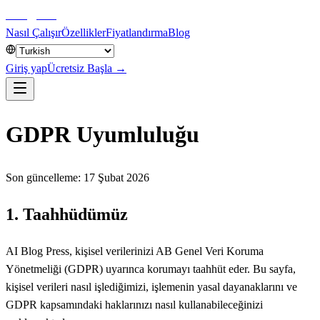
aiblog
press
Nasıl Çalışır
Özellikler
Fiyatlandırma
Blog
Giriş yap
Ücretsiz Başla →
GDPR Uyumluluğu
Son güncelleme: 17 Şubat 2026
1. Taahhüdümüz
AI Blog Press, kişisel verilerinizi AB Genel Veri Koruma
Yönetmeliği (GDPR) uyarınca korumayı taahhüt eder. Bu sayfa,
kişisel verileri nasıl işlediğimizi, işlemenin yasal dayanaklarını ve
GDPR kapsamındaki haklarınızı nasıl kullanabileceğinizi