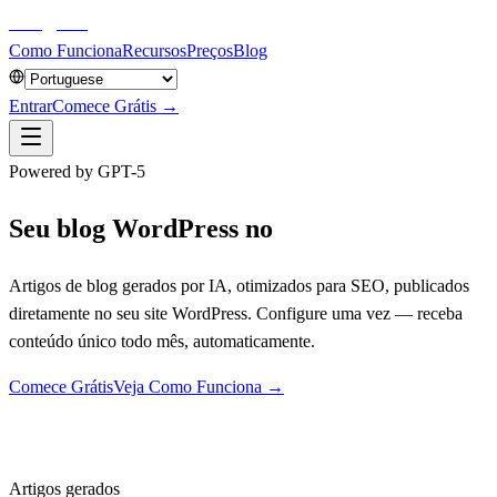
aiblog
press
Como Funciona
Recursos
Preços
Blog
Entrar
Comece Grátis →
Powered by GPT-5
Seu blog WordPress no
piloto automático.
Artigos de blog gerados por IA, otimizados para SEO, publicados
diretamente no seu site WordPress. Configure uma vez — receba
conteúdo único todo mês, automaticamente.
Comece Grátis
Veja Como Funciona →
10K+
Artigos gerados